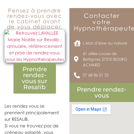
Pensez à prendre
Contacter
rendez-vous avec
le cabinet avant
votre
de vous déplacer.
Hypnothérapeut
L'état d'âme au naturel
61 allée Louise de
Bettignies 27310 BOURG
ACHARD
Prendre
rendez-
07 68 86 01 52
vous sur
Resalib
Prendre rendez-
vous
Les rendez vous se
prennent principalement
sur RESALIB.
Si vous ne trouvez pas de
créneau adapté, vous