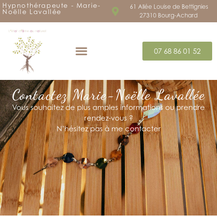
Hypnothérapeute - Marie-
61 Allée Louise de Bettignies
Noëlle Lavallée
27310 Bourg-Achard
07 68 86 01 52
Contactez Marie-Noëlle Lavallée
Vous souhaitez de plus amples informations ou prendre
rendez-vous ?
N’hésitez pas à me contacter