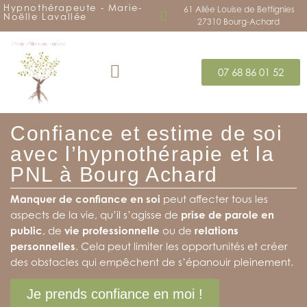
Hypnothérapeute - Marie-
61 Allée Louise de Bettignies
Noëlle Lavallée
27310 Bourg-Achard
07 68 86 01 52
Mes accompagnements
Les transitions de vie
Champs d’interventions
Confiance et estime de soi
avec l’hypnothérapie et la
PNL à Bourg Achard
Manquer de confiance en soi
peut affecter tous les
aspects de la vie, qu’il s’agisse de
prise de parole en
public
, de
vie professionnelle
ou de
relations
personnelles
. Cela peut limiter les opportunités et créer
des obstacles qui empêchent de s’épanouir pleinement.
Je prends confiance en moi !