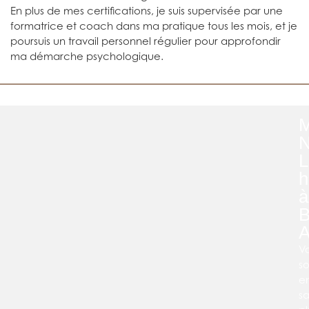
En plus de mes certifications, je suis supervisée par une
formatrice et coach dans ma pratique tous les mois, et je
poursuis un travail personnel régulier pour approfondir
ma démarche psychologique.
M
N
L
h
V
s
e
sa