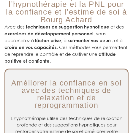
l’hypnothérapie et la PNL pour
la confiance et l’estime de soi à
Bourg Achard
Avec des
techniques de suggestion hypnotique
et des
exercices de développement personnel
, vous
apprendrez à
lâcher prise
, à
surmonter vos peurs
, et à
croire en vos capacités
. Ces méthodes vous permettent
de reprendre le contrôle et de cultiver une
attitude
positive
et
confiante
.
Améliorer la confiance en soi
avec des techniques de
relaxation et de
reprogrammation
Ces méthodes permettent de dépasser les doutes, de
lâcher prise sur les pensées négatives, et d’installer une
L'hypnothérapie utilise des techniques de relaxation
confiance durable.
profonde et des suggestions hypnotiques pour
renforcer votre estime de soi et améliorer votre