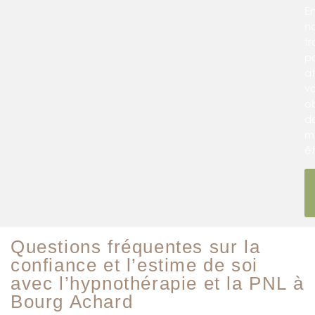
E
n
tr
p
at
v
ob
d
m
êt
Questions fréquentes sur la
confiance et l’estime de soi
avec l’hypnothérapie et la PNL à
Bourg Achard