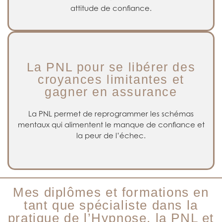
attitude de confiance.
La PNL pour se libérer des
croyances limitantes et
gagner en assurance
En travaillant sur vos croyances négatives, la PNL vous
aide à adopter un état d’esprit confiant, à sortir de votre
zone de confort, et à développer la confiance en vous
La PNL permet de reprogrammer les schémas
pour réussir dans tous les domaines de la vie.
mentaux qui alimentent le manque de confiance et
la peur de l’échec.
Mes diplômes et formations en
tant que spécialiste dans la
pratique de l’Hypnose, la PNL et