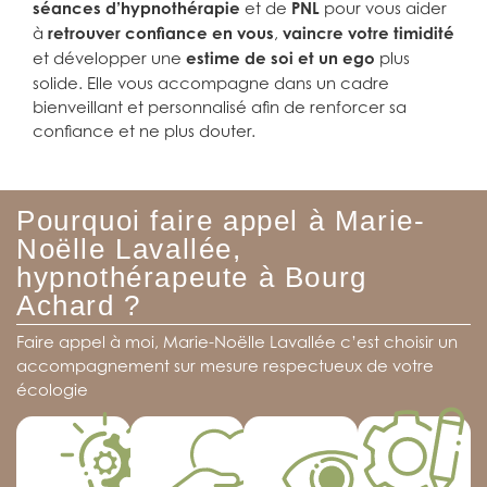
séances d’hypnothérapie
et de
PNL
pour vous aider
à
retrouver confiance en vous
,
vaincre votre timidité
et développer une
estime de soi et un ego
plus
solide. Elle vous accompagne dans un cadre
bienveillant et personnalisé afin de renforcer sa
confiance et ne plus douter.
Pourquoi faire appel à Marie-
Noëlle Lavallée,
En
hypnothérapeute à Bourg
combinant
Je vous
En tant
Achard ?
l'hypnose et
Chaque
accueille
qu'hypnothérapeute,
individu est
la PNL, et le
dans un
praticienne
Faire appel à moi, Marie-Noëlle Lavallée c’est choisir un
unique, et ces
reiki je
cadre
Reiki et
accompagnement sur mesure respectueux de votre
approches
propose une
bienveillant
certifiée en
écologie
permettent
approche
et sécurisé,
PNL, je
une
holistique qui
où la
propose des
personnalisation
prend en
confidentialité
outils
précise de
compte
et l'absence
adaptés à
l'accompagneme